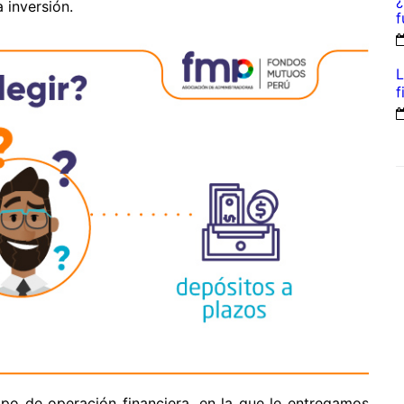
¿
 inversión.
f
L
f
po de operación financiera, en la que le entregamos