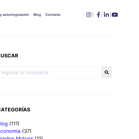
 y autorregulación
Blog
Contacto
BUSCAR
CATEGORÍAS
log
(111)
Economia
(37)
ondos Mutuos
(11)