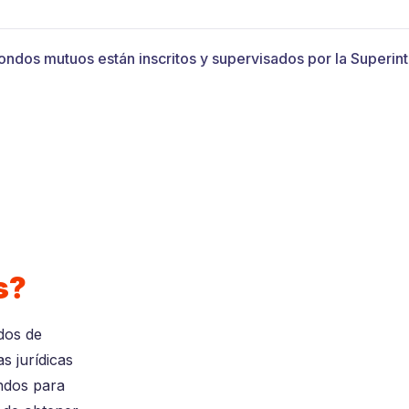
sobre Fondos Mutuos
Estadísticas
Sociedades administradoras
Legislació
ondos mutuos están inscritos y supervisados por la Superi
s?
dos de
s jurídicas
ndos para