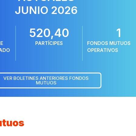
JUNIO 2026
520,4
0
1
DE
PARTÍCIPES
FONDOS MUTUOS
RADO
OPERATIVOS
VER BOLETINES ANTERIORES FONDOS
MUTUOS
utuos