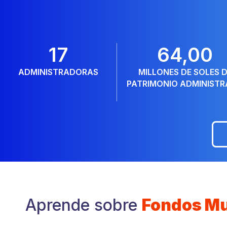
17
64,0
0
ADMINISTRADORAS
MILLONES DE SOLES 
PATRIMONIO ADMINIST
Aprende sobre
Fondos M