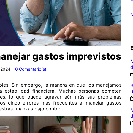
F
I
N
anejar gastos imprevistos
M
d
, 2024
0 Comentario(s)
tables. Sin embargo, la manera en que los manejamos
S
a estabilidad financiera. Muchas personas cometen
d
ones, lo que puede agravar aún más sus problemas
los cinco errores más frecuentes al manejar gastos
stras finanzas bajo control.
M
d