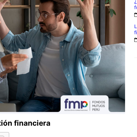
¿
f
L
f
ión financiera