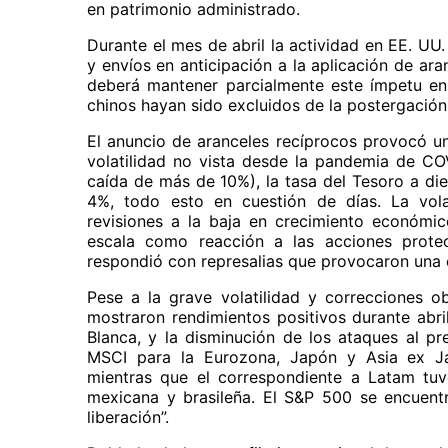
en patrimonio administrado.
Durante el mes de abril la actividad en EE. U
y envíos en anticipación a la aplicación de ara
deberá mantener parcialmente este ímpetu en
chinos hayan sido excluidos de la postergación 
El anuncio de aranceles recíprocos provocó un
volatilidad no vista desde la pandemia de CO
caída de más de 10%), la tasa del Tesoro a di
4%, todo esto en cuestión de días. La vola
revisiones a la baja en crecimiento económico
escala como reacción a las acciones protec
respondió con represalias que provocaron una 
Pese a la grave volatilidad y correcciones o
mostraron rendimientos positivos durante abri
Blanca, y la disminución de los ataques al pre
MSCI para la Eurozona, Japón y Asia ex Ja
mientras que el correspondiente a Latam tuv
mexicana y brasileña. El S&P 500 se encuentra
liberación”.