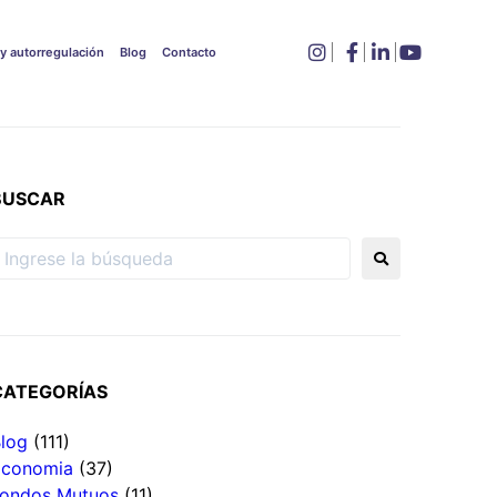
 y autorregulación
Blog
Contacto
BUSCAR
CATEGORÍAS
log
(111)
Economia
(37)
ondos Mutuos
(11)