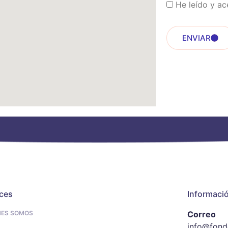
He leído y ac
ENVIAR
ces
Informaci
NES SOMOS
Correo
info@fond