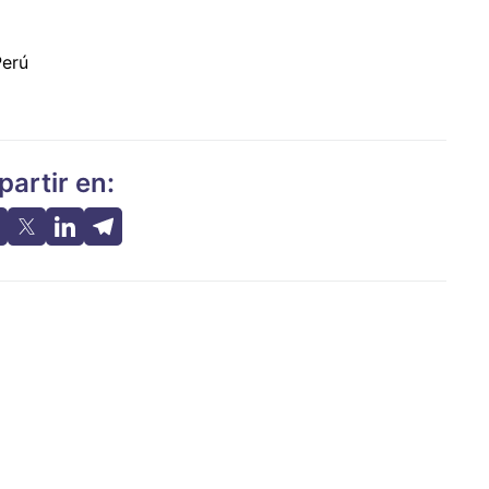
Perú
artir en: