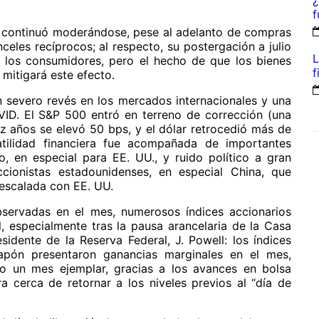
¿
f
U. continuó moderándose, pese al adelanto de compras
nceles recíprocos; al respecto, su postergación a julio
L
 los consumidores, pero el hecho de que los bienes
f
mitigará este efecto.
 severo revés en los mercados internacionales y una
VID. El S&P 500 entró en terreno de corrección (una
ez años se elevó 50 bps, y el dólar retrocedió más de
tilidad financiera fue acompañada de importantes
, en especial para EE. UU., y ruido político a gran
cionistas estadounidenses, en especial China, que
escalada con EE. UU.
bservadas en el mes, numerosos índices accionarios
l, especialmente tras la pausa arancelaria de la Casa
sidente de la Reserva Federal, J. Powell: los índices
pón presentaron ganancias marginales en el mes,
o un mes ejemplar, gracias a los avances en bolsa
 cerca de retornar a los niveles previos al “día de