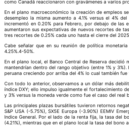
como Canadá reaccionaron con gravámenes a varios pro
En el plano macroeconómico la creación de empleos se r
desempleo la misma aumento a 4.1% versus el 4% del co
incrementó en 0.20% para Febrero, por debajo de las ex
aumentaron sus expectativas de nuevos recortes de tas
tres recortes de 0.25% cada uno hasta el cierre del 2025
Cabe señalar que en su reunión de política monetaria
4.25%.4-50%.
En el plano local, el Banco Central de Reserva decidió 
mantendrían dentro del rango objetivo (entre 1% y 3%).
peruana creciendo por arriba del 4% lo cual también fue
Con todo lo anterior, observamos a un dólar más debil
índice DXY; ello impulso igualmente el fortalecimiento 
y 3% versus la moneda verde como fue el caso del real br
Las principales plazas bursátiles tuvieron retornos neg
S&P USA (-5.75%), SX5E Europa (-3.90%) EEMIV Emerge
Indice General. Por el lado de la renta fija, la tasa de
(4.21%), mientras que en el plano local la tasa del bono 