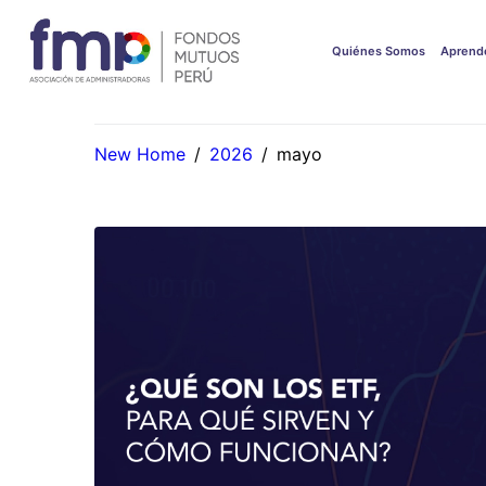
Quiénes Somos
Aprend
New Home
/
2026
/
mayo