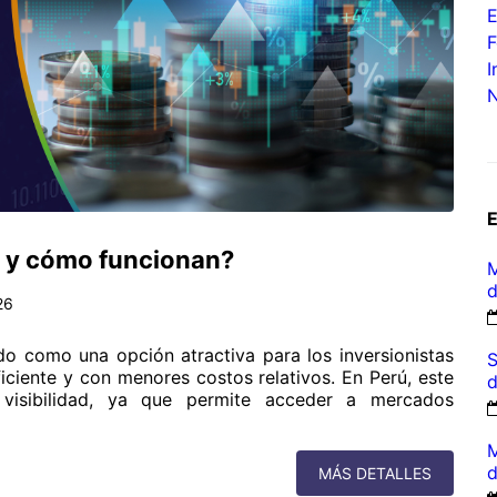
F
I
N
n y cómo funcionan?
M
d
26
do como una opción atractiva para los inversionistas
S
iciente y con menores costos relativos. En Perú, este
d
 visibilidad, ya que permite acceder a mercados
M
d
MÁS DETALLES