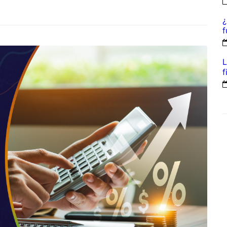
¿
f
L
f